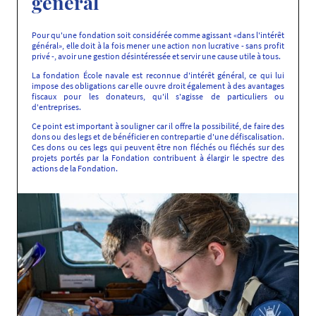
général
Pour qu'une fondation soit considérée comme agissant «dans l'intérêt
général», elle doit à la fois mener une action non lucrative - sans profit
privé -, avoir une gestion désintéressée et servir une cause utile à tous.
La fondation École navale est reconnue d'intérêt général, ce qui lui
impose des obligations car elle ouvre droit également à des avantages
fiscaux pour les donateurs, qu'il s'agisse de particuliers ou
d'entreprises.
Ce point est important à souligner car il offre la possibilité, de faire des
dons ou des legs et de bénéficier en contrepartie d'une défiscalisation.
Ces dons ou ces legs qui peuvent être non fléchés ou fléchés sur des
projets portés par la Fondation contribuent à élargir le spectre des
actions de la Fondation.