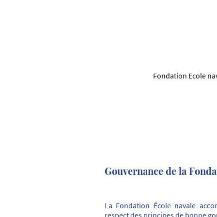
Fondation Ecole na
Gouvernance de la Fondat
La Fondation École navale acco
respect des principes de bonne g